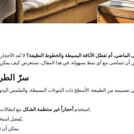
يفي أم عصري؟ تحويل المساحات ب
إلى الماضي، أم تفضّل الأناقة البسيطة والخطوط النظيفة؟
لا تُعد الأحج
مكن أن تتماشى مع أي نمط بسهولة. في هذا المقال، نستعرض كيف يمكن
سرّ الطر
مع انتقالات لونية طبيعية (البيج، البني المحروق، الرمادي الفاتح).
استخدم
أحجاراً غير منتظمة الشكل
لإضفاء طابع تقليدي.
يُفضل استخ
.
يمكن أن ت