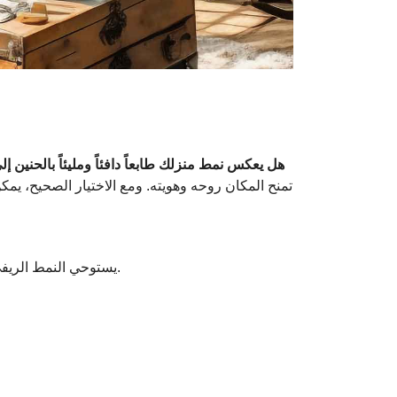
ر
هل يعكس نمط منزلك طابعاً دافئاً ومليئاً بالحنين 
تمنح المكان روحه وهويته. ومع الاختيار الصحيح، ي
يستوحي النمط الريفي تصميمه من الطبيعة. الأسطح ذات النتوءات البسيطة، والملمس اليدوي، والانتقالات اللونية الترابية، هي العناصر الأساسية.