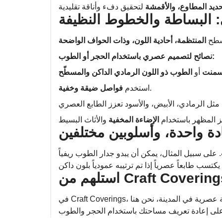
ديد المطاوع، والأقمشة
: البساطة والخطوط النظيفة
أسطح
المنتظمة، أحادية اللون، وذات الحواف الواضحة
نصائح لتصميم عصري باستخدام الحجر أو الطوب:
أسمنت
أو
الطوب ذو اللون الرمادي الداكن والمسطّح
.
استخدم
فواصل ضيقة وخفية
ز المظهر باستخدام
الإضاءة المخفية
دة واحدة، وأسلوبين مختلفين
. على سبيل المثال، يمكن أن يبدو جدار الطوب ريفياً
تلهم من Craft Coverings
في Craft Coverings، نقدم مجموعة متنوعة من المنتجات التي تناسب جميع الأذواق. سواء كنت تبحث عن دفء الكوخ الجبلي أو أناقة شقة عصرية في المدينة، نحن هنا