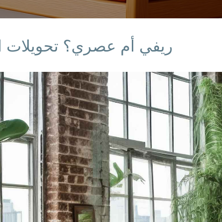
ريفي أم عصري؟ تحويلات ا