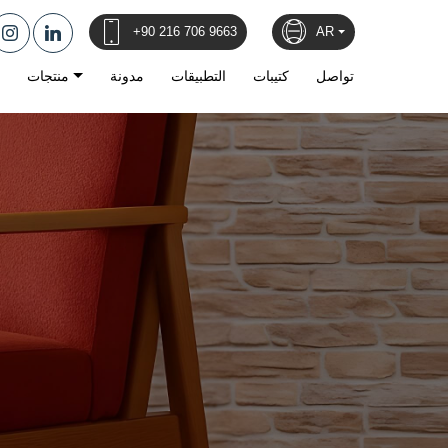
+90 216 706 9663
AR
تواصل
كتيبات
التطبيقات
مدونة
منتجات