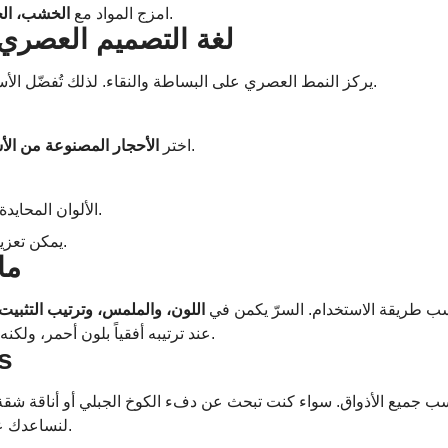
لتحقيق دفء وأناقة تقليدية.
امزج المواد مع
الخشب، الح
لغة التصميم العصري
.
يركز النمط العصري على البساطة والنقاء. لذلك تُفضّل ال
.
اختر
الأحجار المصنوعة من ال
الألوان المحايدة مثل الرمادي، الأبيض، والأسود تعزز الطابع العصري.
والأثاث البسيط.
يمكن تعزي
ما
 حسب طريقة الاستخدام. السرّ يكمن في
اللون، والملمس، وترتيب التثبيت
عند ترتيبه أفقياً بلون أحمر، ولكنه يكتسب طابعاً عصرياً إذا تم ترتيبه عمودياً بلون داكن.
اس
لنساعدك على إعادة تعريف مساحتك باستخدام الحجر والطوب.