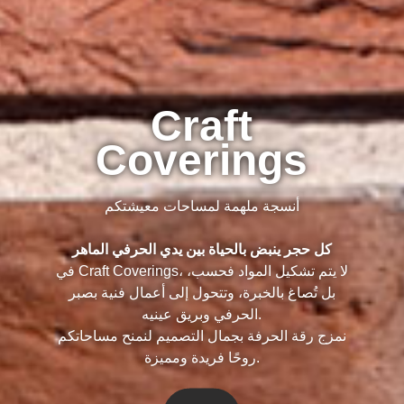
Craft
Coverings
أنسجة ملهمة لمساحات معيشتكم
كل حجر ينبض بالحياة بين يدي الحرفي الماهر
في Craft Coverings، لا يتم تشكيل المواد فحسب،
بل تُصاغ بالخبرة، وتتحول إلى أعمال فنية بصبر
الحرفي وبريق عينيه.
نمزج رقة الحرفة بجمال التصميم لنمنح مساحاتكم
روحًا فريدة ومميزة.