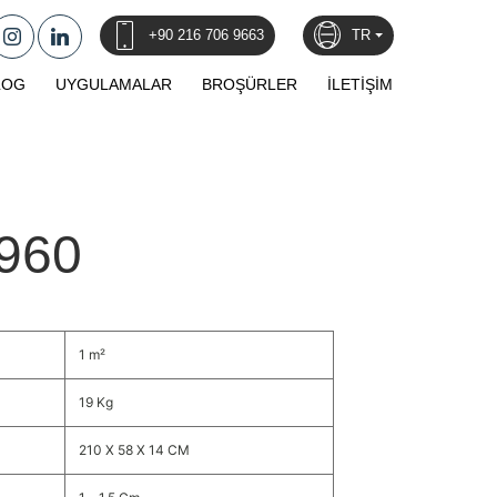
+90 216 706 9663
TR
LOG
UYGULAMALAR
BROŞÜRLER
İLETİŞİM
960
1 m²
19 Kg
210 X 58 X 14 CM