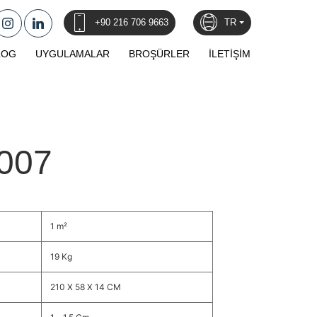
+90 216 706 9663
TR
LOG
UYGULAMALAR
BROŞÜRLER
İLETİŞİM
007
1 m²
19 Kg
210 X 58 X 14 CM