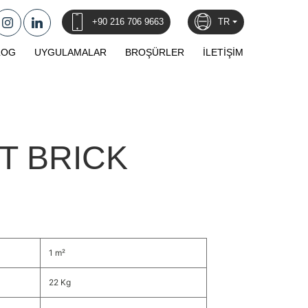
+90 216 706 9663
TR
LOG
UYGULAMALAR
BROŞÜRLER
İLETİŞİM
T BRICK
1 m²
22 Kg