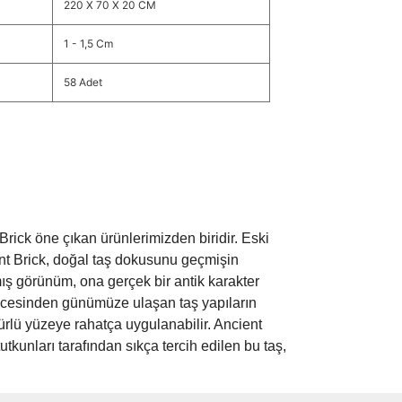
220 X 70 X 20 CM
1 - 1,5 Cm
58 Adet
ick öne çıkan ürünlerimizden biridir. Eski
ient Brick, doğal taş dokusunu geçmişin
mış görünüm, ona gerçek bir antik karakter
 öncesinden günümüze ulaşan taş yapıların
 türlü yüzeye rahatça uygulanabilir. Ancient
utkunları tarafından sıkça tercih edilen bu taş,